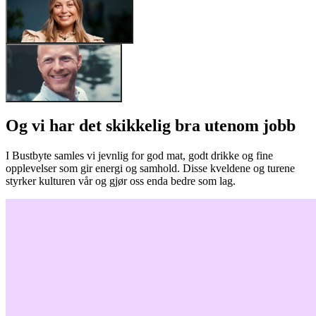
Hanna Sollie Storaker
MikroORM
React
Selvkritikk
Hanna Sollie Storaker
Seniorutvikler
Fugletitting
Sanity
Seniorutvikler
Telefonsamtaler
Oscar Thån Conrad
Universell Utforming
React
Allmennkunnskap
Oscar Thån Conrad
Seniorutvikler
Strikking
Next.js
Seniorutvikler
Brødskjæring
Og vi har det skikkelig bra utenom jobb
Backendutvikling
.NET
Diskgolf
Retningssans
I Bustbyte samles vi jevnlig for god mat, godt drikke og fine
Frontendutvikling
opplevelser som gir energi og samhold. Disse kveldene og turene
Push-ups
styrker kulturen vår og gjør oss enda bedre som lag.
Teambuilding
Luksusvaner
Løping
Langrenn
Matlaging